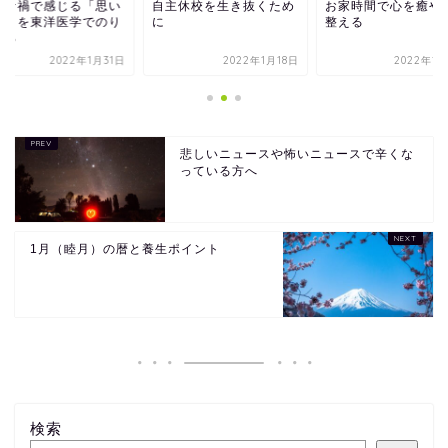
ロナ禍で感じる「思い
自主休校を生き抜くため
お家時間で心を癒や
む」を東洋医学でのり
に
整える
える
2022年1月31日
2022年1月18日
2022年1月
悲しいニュースや怖いニュースで辛くな
っている方へ
1月（睦月）の暦と養生ポイント
検索