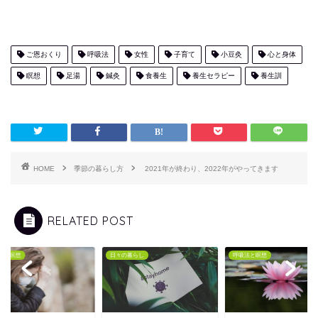
ご恩おくり
呼吸法
女性
子育て
小豆灸
心と身体
瞑想
足湯
鍼灸
食養生
養生セラピー
養生訓
HOME
季節の暮らし方
2021年が終わり、2022年がやってきます
RELATED POST
法と瞑想
日々の暮らし
呼吸法と瞑想