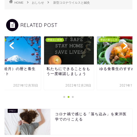
HOME
おしらせ
新型コロナウイルスと鍼灸
RELATED POST
らせ
呼吸法と瞑想
季節の暮らし方
月（睦月）の暦と養生
私たちにできることをも
ゆる食養生のすすめ
イント
う一度確認しましょう
2021年12月30日
2022年12月28日
2021年11
コロナ禍で感じる「落ち込み」を東洋医
学でのりこえる