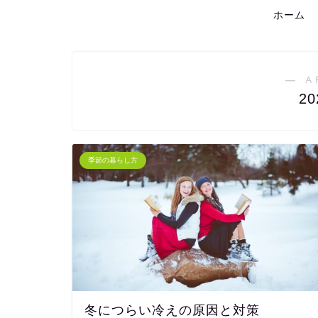
ホーム
― A
2
季節の暮らし方
冬につらい冷えの原因と対策