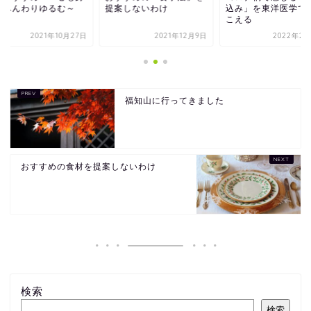
もふんわりゆるむ～
提案しないわけ
込み」を東洋医学で
こえる
2021年10月27日
2021年12月9日
2022年2月
福知山に行ってきました
おすすめの食材を提案しないわけ
検索
検索