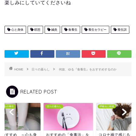
楽しみにしていてくださいね
心と身体
瞑想
鍼灸
食養生
養生セラピー
養生訓
HOME
日々の暮らし
何故、ゆる『食養生』をおすすめするのか
RELATED POST
もたちの養生
日々の暮らし
呼吸法と瞑想
湯のすすめ ～心も身
おすすめの「食事法」を
コロナ禍で感じる「