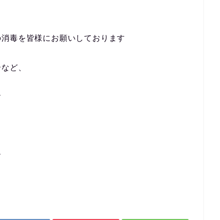
の消毒を皆様にお願いしております
合など、
す
す